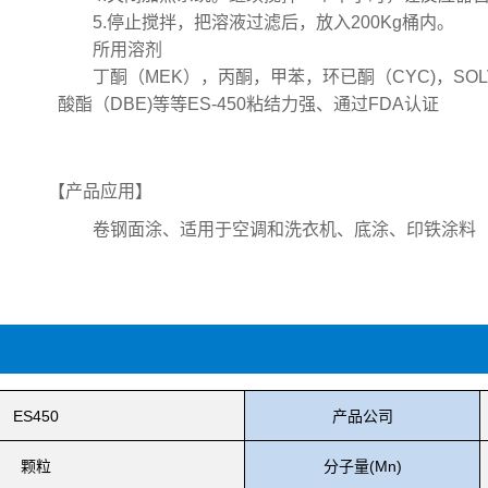
5.停止搅拌，把溶液过滤后，放入200Kg桶内。
所用溶剂
丁酮（MEK），丙酮，甲苯，环已酮（CYC)，SO
酸酯（DBE)等等ES-450粘结力强、通过FDA认证
【产品应用】
卷钢面涂、适用于空调和洗衣机、底涂、印铁涂料
ES450
产品公司
颗粒
分子量(Mn)