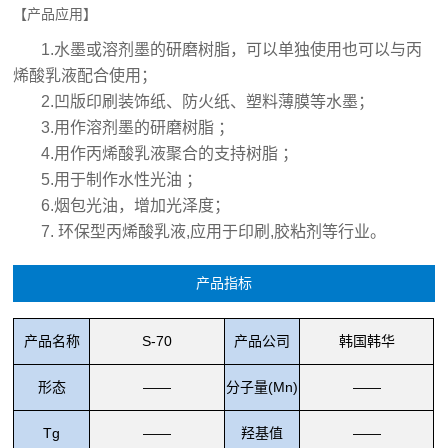
【产品应用】
1.水墨或溶剂墨的研磨树脂，可以单独使用也可以与丙
烯酸乳液配合使用；
2.凹版印刷装饰纸、防火纸、塑料薄膜等水墨；
3.用作溶剂墨的研磨树脂 ；
4.用作丙烯酸乳液聚合的支持树脂 ；
5.用于制作水性光油 ；
6.烟包光油，增加光泽度；
7. 环保型丙烯酸乳液,应用于印刷,胶粘剂等行业。
产品指标
产品名称
S-70
产品公司
韩国韩华
形态
——
分子量(Mn)
——
Tg
——
羟基值
——