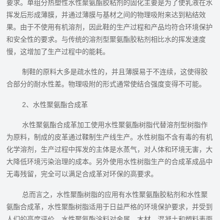
要求。单组分热塑性水性聚氨酯胶粘剂的固化主要是为了使乳液在水
挥发后形成薄膜，并通过薄膜与基材之间的物理吸附来达到粘结效
果。由于不使用有机溶剂，因此鞋的生产过程和产品均符合环境保护
和安全性的要求。与传统的溶剂型聚氨酯胶粘剂相比水的挥发速度
慢，这增加了生产过程中的能耗。
制鞋的原料大多是疏水性的，并且薄膜易于不连续，这使得胶
合部分的耐水性差。物理吸附的形式通常使结合强度变得不可能。
2、水性聚氨酯合成革
水性聚氨酯合成革加工使用水性聚氨酯树脂代替溶剂型树脂作
为原料，制成的皮革通过鞣制生产线生产。水性树脂不含有毒的有机
化学溶剂，生产过程中挥发的主体是水蒸气，对人体和环境无害，大
大降低环境污染治理的成本。另外使用水性树脂生产的合成革成品中
无毒残留，完全可以满足合成革对环保的高要求。
总而言之，水性聚酯树脂的应用有水性聚氨酯胶粘剂和水性聚
氨酯合成革，水性聚酯树脂适用于日益严格的环境保护要求，并受到
人们的高度评价。水性聚氨酯涂料对金属，木材，混凝土和塑料表面